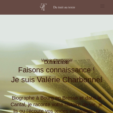
Aller
Main
Du trait au texte
au
Men
contenu
Valérie Charbonnel
Du trait au texte
Faisons connaissance !
Je suis Valérie Charbonnel
Biographe à Bourg en Bresse et dans le
Cantal, je raconte votre histoire de vie, je
lis ou j'écoute vos textes en ateliers, je