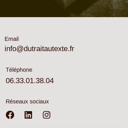
Email
info@dutraitautexte.fr
Téléphone
06.33.01.38.04
Réseaux sociaux
F
L
I
a
i
n